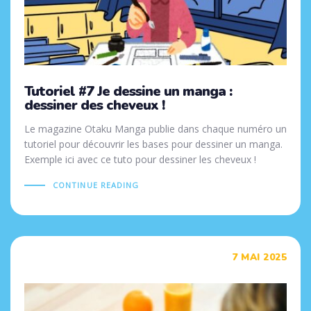
Tutoriel #7 Je dessine un manga :
dessiner des cheveux !
Le magazine Otaku Manga publie dans chaque numéro un
tutoriel pour découvrir les bases pour dessiner un manga.
Exemple ici avec ce tuto pour dessiner les cheveux !
CONTINUE READING
Tags
7 MAI 2025