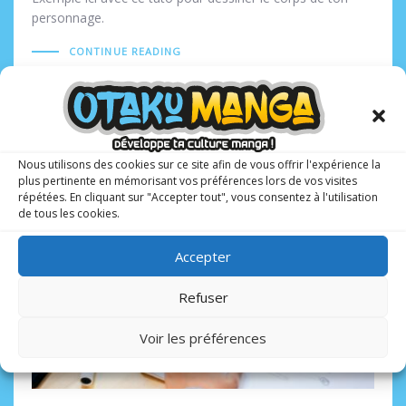
personnage.
CONTINUE READING
Tags
10 FÉVRIER 2025
Nous utilisons des cookies sur ce site afin de vous offrir l'expérience la
plus pertinente en mémorisant vos préférences lors de vos visites
répétées. En cliquant sur "Accepter tout", vous consentez à l'utilisation
de tous les cookies.
Accepter
Refuser
Voir les préférences