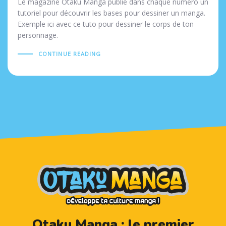
Le magazine Otaku Manga publie dans chaque numéro un
tutoriel pour découvrir les bases pour dessiner un manga.
Exemple ici avec ce tuto pour dessiner le corps de ton
personnage.
CONTINUE READING
Otaku Manga : le premier