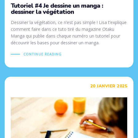
Tutoriel #4 Je dessine un manga :
dessiner la végétation
Dessiner la végétation, ce n’est pas simple ! Lisa t’explique
comment faire dans ce tuto tiré du magazine Otaku
Manga qui publie dans chaque numéro un tutoriel pour
découvrir les bases pour dessiner un manga.
CONTINUE READING
Tags
20 JANVIER 2025