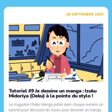
Tags
26 SEPTEMBRE 2025
Tutoriel #9 Je dessine un manga : Izuku
Midoriya (Deku) à la pointe du stylo !
Le magazine Otaku Manga publie dans chaque numéro un
tutoriel pour découvrir les bases pour dessiner un manga.