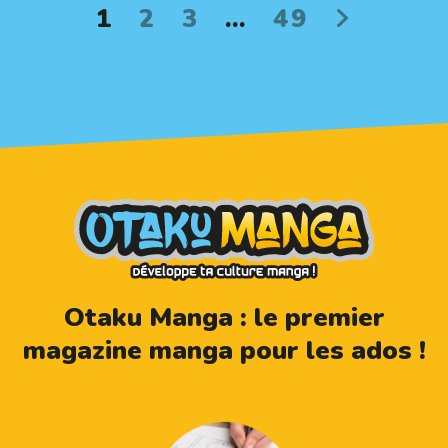
1
2
3
…
49
Otaku Manga : le premier
magazine manga pour les ados !