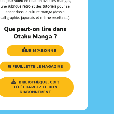
des
jeux vidéo
en relation avec les mangas,
une
rubrique rétro
et des
tutoriels
pour se
lancer dans la culture manga (dessin,
calligraphie, japonais et même recettes…).
Que peut-on lire dans
Otaku Manga ?
JE M’ABONNE
JE FEUILLETTE LE MAGAZINE
BIBLIOTHÈQUE, CDI ?
TÉLÉCHARGEZ LE BON
D’ABONNEMENT