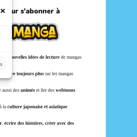
s pour s’abonner à
t
r de
nouvelles idées de lecture
de mangas
es
prendre toujours plus
sur les mangas
r aussi des
animés
et lire des
webtoons
à la
culture japonaise et asiatique
r
,
écrire des histoires
,
créer avec des