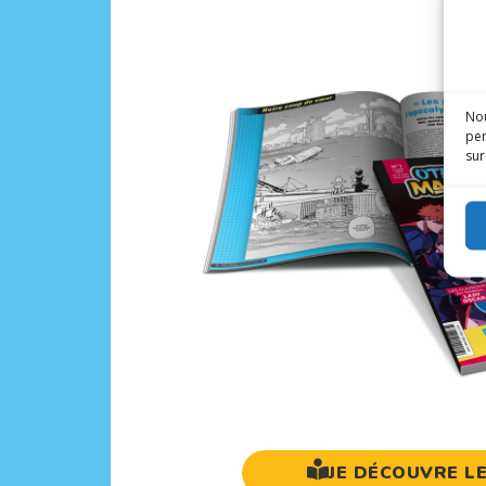
Nou
per
sur
JE DÉCOUVRE L