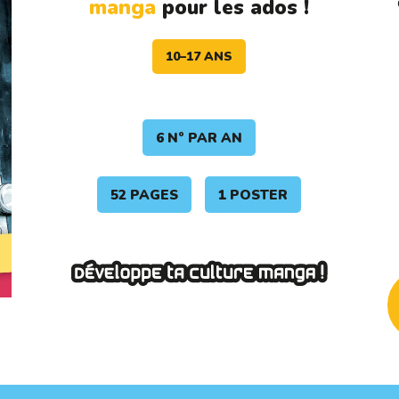
manga
pour les ados !
10–17 ANS
6 N° PAR AN
52 PAGES
1 POSTER