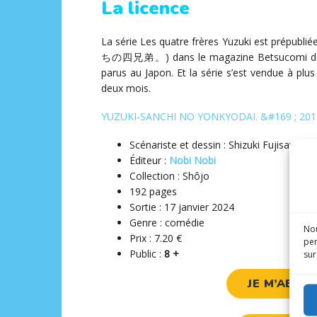
La licence
La série Les quatre frères Yuzuki est prépubl
ちの四兄弟。) dans le magazine Betsucomi de Sh
parus au Japon. Et la série s’est vendue à plu
deux mois.
YUZUKI-SANCHI NO YONKYODAI. &#169 ; 201
Scénariste et dessin : Shizuki Fujisawa
Éditeur ‏: ‎
Nobi Nobi
Collection : Shôjo
192 pages
Sortie : 17 janvier 2024
Genre : comédie
Nou
Prix : 7.20 €
per
Public :
8 +
sur
JE M’ABON