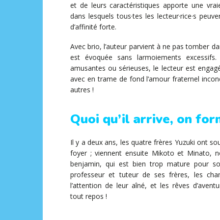
et de leurs caractéristiques apporte une vra
dans lesquels tous·tes les lecteur·rice·s peuv
d’affinité forte.
Avec brio, l’auteur parvient à ne pas tomber d
est évoquée sans larmoiements excessifs
amusantes ou sérieuses, le lecteur est engagé
avec en trame de fond l’amour fraternel incon
autres !
Quoi qu’il arrive, on fo
Il y a deux ans, les quatre frères Yuzuki ont sou
foyer ; viennent ensuite Mikoto et Minato, n
benjamin, qui est bien trop mature pour son
professeur et tuteur de ses frères, les cha
l’attention de leur aîné, et les rêves d’aventu
tout repos !