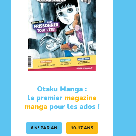
Otaku Manga :
le premier
magazine
manga
pour les ados !
6 N° PAR AN
10-17 ANS