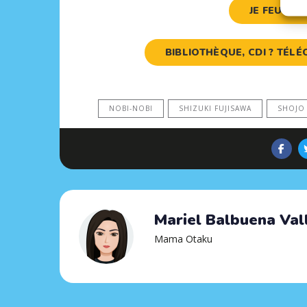
JE FEUILL
BIBLIOTHÈQUE, CDI ? TÉ
NOBI-NOBI
SHIZUKI FUJISAWA
SHOJO
Mariel Balbuena Val
Mama Otaku