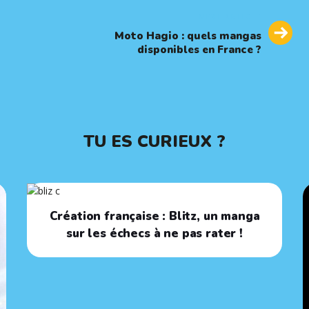
Next
NEXT ARTICLE
Article
Moto Hagio : quels mangas
disponibles en France ?
TU ES CURIEUX ?
Création française : Blitz, un manga
sur les échecs à ne pas rater !