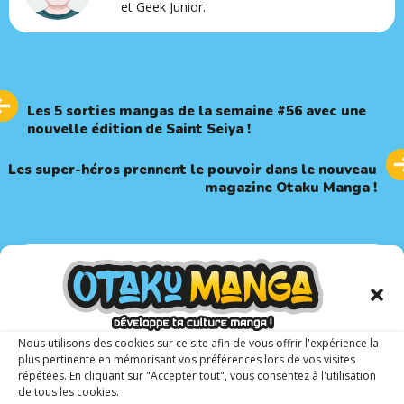
et Geek Junior.
Previous
PREVIOUS ARTICLE
Article
Les 5 sorties mangas de la semaine #56 avec une
nouvelle édition de Saint Seiya !
Next
NEXT ARTICLE
Article
Les super-héros prennent le pouvoir dans le nouveau
magazine Otaku Manga !
Clique sur la couverture et découvre le
dernier numéro !
Nous utilisons des cookies sur ce site afin de vous offrir l'expérience la
plus pertinente en mémorisant vos préférences lors de vos visites
répétées. En cliquant sur "Accepter tout", vous consentez à l'utilisation
de tous les cookies.