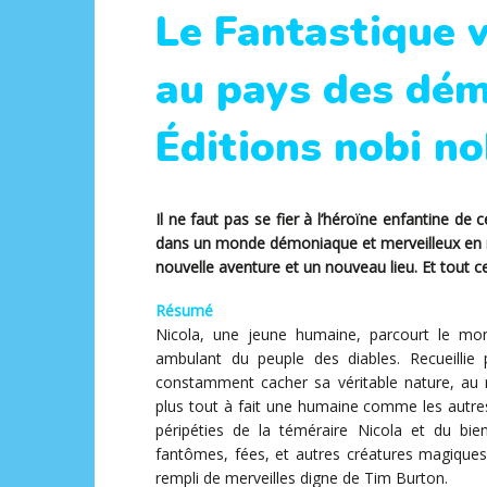
Le Fantastique 
au pays des dé
Éditions nobi nob
Il ne faut pas se fier à l’héroïne enfantine de
dans un monde démoniaque et merveilleux en m
nouvelle aventure et un nouveau lieu. Et tout ce
Résumé
Nicola, une jeune humaine, parcourt le 
ambulant du peuple des diables. Recueillie
constamment cacher sa véritable nature, au r
plus tout à fait une humaine comme les autres : 
péripéties de la téméraire Nicola et du bie
fantômes, fées, et autres créatures magique
rempli de merveilles digne de Tim Burton.