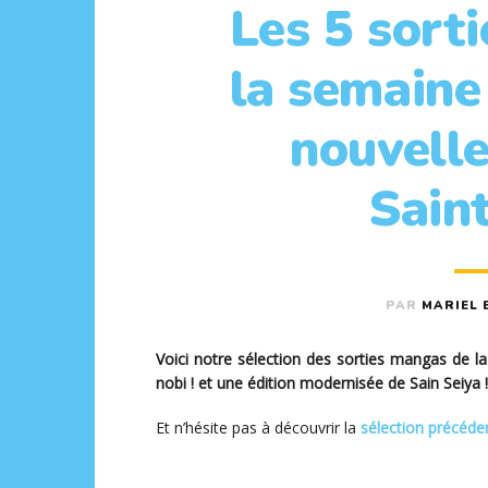
Les 5 sort
la semaine
nouvelle
Saint
PAR
MARIEL 
Voici notre sélection des sorties mangas de 
nobi ! et une édition modernisée de Sain Seiya !
Et n’hésite pas à découvrir la
s
élection précéde