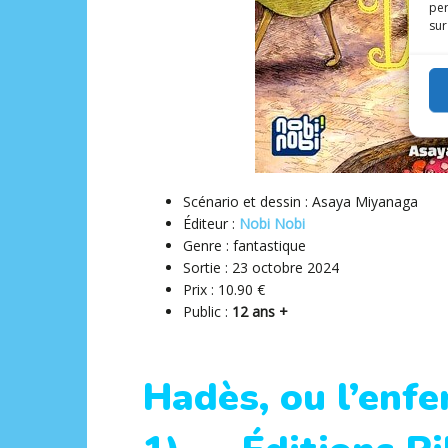
per
sur
Scénario et dessin : Asaya Miyanaga
Éditeur ‏:
Nobi Nobi
Genre : fantastique
Sortie : 23 octobre 2024
Prix : 10.90 €
Public :
12 ans +
Hadès, ou l’enfe