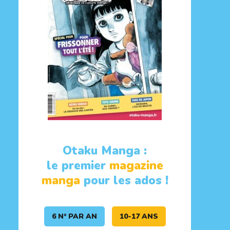
Otaku Manga :
le premier
magazine
manga
pour les ados !
6 N° PAR AN
10-17 ANS