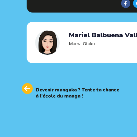
Mariel Balbuena Val
Mama Otaku
Previous
PREVIOUS ARTICLE
Article
Devenir mangaka ? Tente ta chance
à l’école du manga !