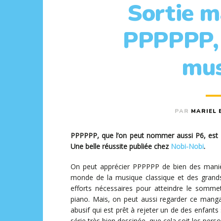
Sortie m
PPPPPP, 
mus
PAR
MARIEL 
PPPPPP, que l’on peut nommer aussi P6, est 
Une belle réussite publiée chez
Nobi-Nobi
.
On peut apprécier PPPPPP de bien des maniè
monde de la musique classique et des grands 
efforts nécessaires pour atteindre le somme
piano. Mais, on peut aussi regarder ce manga
abusif qui est prêt à rejeter un de des enfants
série très bien dessinée, que cela soit les pers