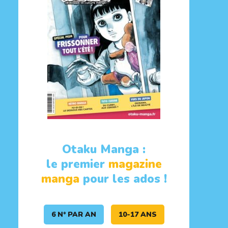
Otaku Manga :
le premier
magazine
manga
pour les ados !
6 N° PAR AN
10-17 ANS