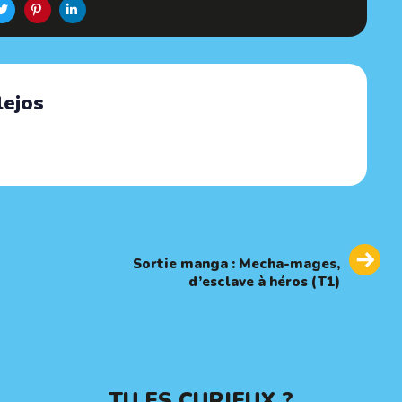
lejos
Next
NEXT ARTICLE
Article
Sortie manga : Mecha-mages,
d’esclave à héros (T1)
TU ES CURIEUX ?