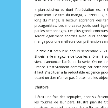
« pianississimo », dont l’abréviation est 
pianissimo. Le titre du manga, « PPPPPP », ser
long du manga, le lecteur apprendra des ter
protagonistes. Les morceaux joués sont égale
par les personnages. Les plus grands concour
seront également abordés avec leurs spécific
manga pour une meilleure compréhension sans t
Le titre est prépublié depuis septembre 202
Shueisha (le magazine de tous les shônen à su
vient d’annoncer l’arrêt de la série. On ne 
France. C’est vraiment dommage car cette histo
il faut s’habituer à la redoutable exigence ja
quand un titre n’arrive pas à atteindre les obje
L’histoire
Il était une fois des septuplés, dont six étaie
les foudres de leur père, l’illustre pianiste
musicien, au point que sa mère a fini par divo