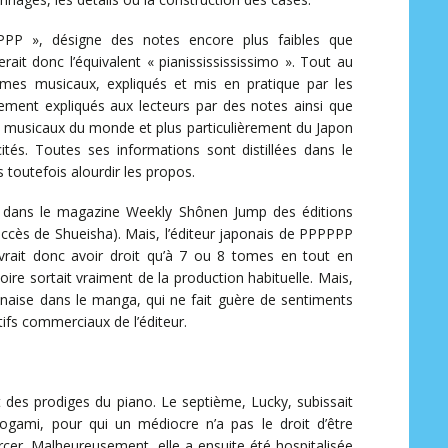
« PPP », désigne des notes encore plus faibles que
ait donc l’équivalent « pianississississimo ». Tout au
mes musicaux, expliqués et mis en pratique par les
ment expliqués aux lecteurs par des notes ainsi que
s musicaux du monde et plus particulièrement du Japon
ités. Toutes ses informations sont distillées dans le
outefois alourdir les propos.
1 dans le magazine Weekly Shônen Jump des éditions
ccès de Shueisha). Mais, l’éditeur japonais de PPPPPP
devrait donc avoir droit qu’à 7 ou 8 tomes en tout en
ire sortait vraiment de la production habituelle. Mais,
ponaise dans le manga, qui ne fait guère de sentiments
ctifs commerciaux de l’éditeur.
nt des prodiges du piano. Le septième, Lucky, subissait
 Otogami, pour qui un médiocre n’a pas le droit d’être
rcer. Malheureusement, elle a ensuite été hospitalisée