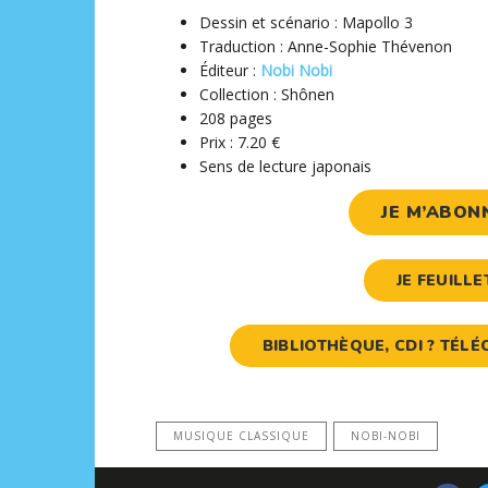
Dessin et scénario : Mapollo 3
Traduction : Anne-Sophie Thévenon
Éditeur ‏: ‎
Nobi Nobi
Collection : Shônen
208 pages
Prix : 7.20 €
Sens de lecture japonais
JE M’ABON
JE FEUILL
BIBLIOTHÈQUE, CDI ? TÉ
MUSIQUE CLASSIQUE
NOBI-NOBI