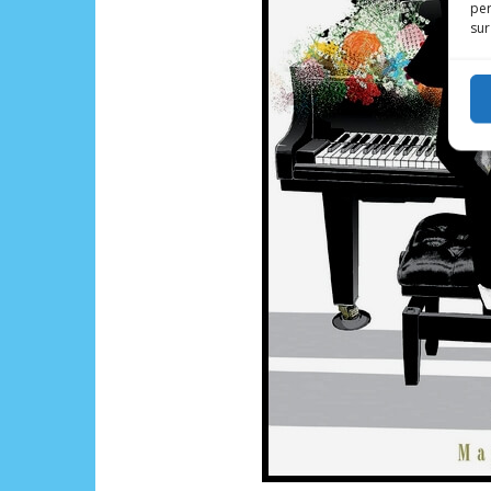
per
sur