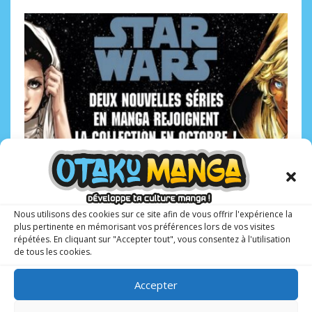
Deux nouvelles séries manga Star Wars !
Nous utilisons des cookies sur ce site afin de vous offrir l'expérience la
Pour les fans de la saga Star Wars, deux nouvelles séries
plus pertinente en mémorisant vos préférences lors de vos visites
répétées. En cliquant sur "Accepter tout", vous consentez à l'utilisation
manga se lancent aux éditions Nobi Nobi avec deux
de tous les cookies.
personnages emblématiques : Princesse Leia et Luke
Skywalker. Que la force
Accepter
CONTINUE READING