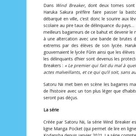
Dans
Wind Breaker
, dont deux tomes sont d
Haruka Sakura préfère faire passer la bast
débarqué en ville, c’est donc le sourire aux lè
scolaire au pire taux de délinquance du pays… 
meilleurs bagarreurs de ce bahut et devenir le 
à une altercation avec une bande de brutes da
extremis par des élèves de son lycée. Haruk
gouvernaient le lycée Fûrin ainsi que les élèves
les délinquants d’hier sont devenus les protect
Breakers :
« Le premier qui fait du mal à que
actes malveillants, et ce qui qu’il soit, sans
Satoru Nii met bien en scène les bagarres ma
de l’histoire avec un ton plus léger que d’hab
seront pas déçus.
La série
Créée par Satoru Nii, la série Wind Breaker 
ligne Manga Pocket (qui permet de lire en lig
Kodansha depuis janvier 2021. La série compt