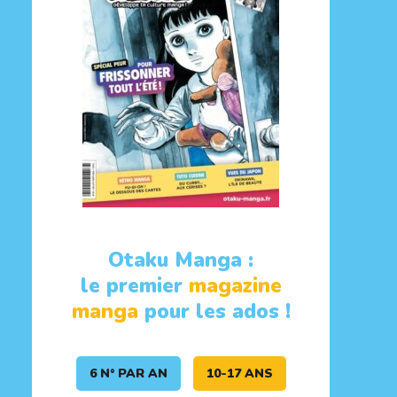
Otaku Manga :
le premier
magazine
manga
pour les ados !
6 N° PAR AN
10-17 ANS