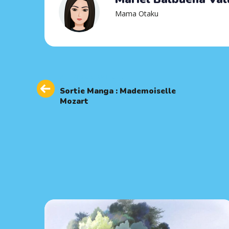
Mama Otaku
Previous
PREVIOUS ARTICLE
Article
Sortie Manga : Mademoiselle
Mozart