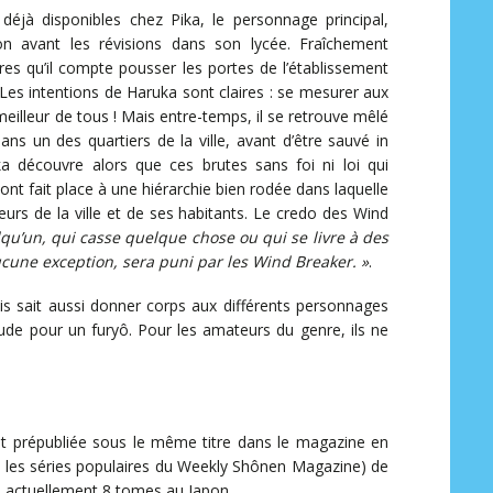
éjà disponibles chez Pika, le personnage principal,
on avant les révisions dans son lycée. Fraîchement
vres qu’il compte pousser les portes de l’établissement
Les intentions de Haruka sont claires : se mesurer aux
meilleur de tous ! Mais entre-temps, il se retrouve mêlé
ns un des quartiers de la ville, avant d’être sauvé in
a découvre alors que ces brutes sans foi ni loi qui
 ont fait place à une hiérarchie bien rodée dans laquelle
eurs de la ville et de ses habitants. Le credo des Wind
lqu’un, qui casse quelque chose ou qui se livre à des
 aucune exception, sera puni par les Wind Breaker. »
.
is sait aussi donner corps aux différents personnages
itude pour un furyô. Pour les amateurs du genre, ils ne
est prépubliée sous le même titre dans le magazine en
ne les séries populaires du Weekly Shônen Magazine) de
e actuellement 8 tomes au Japon.