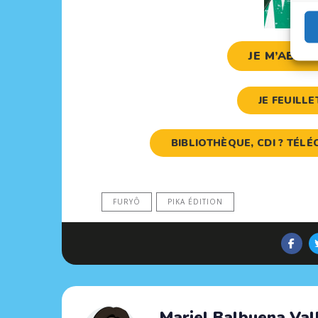
JE M’ABON
JE FEUILL
BIBLIOTHÈQUE, CDI ? TÉ
FURYÔ
PIKA ÉDITION
Mariel Balbuena Val