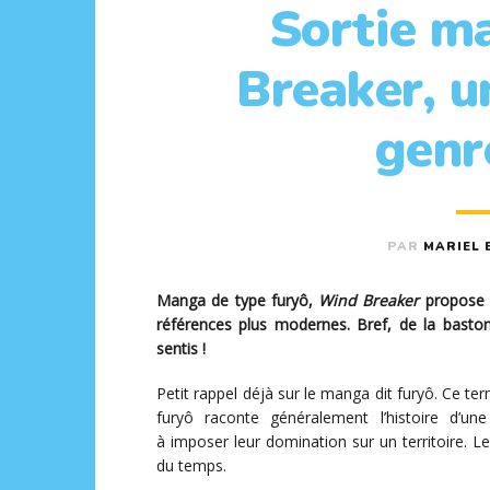
Sortie m
Breaker, u
genr
PAR
MARIEL 
Manga de type furyô,
Wind Breaker
propose u
références plus modernes. Bref, de la basto
sentis !
Petit rappel déjà sur le manga dit furyô. Ce ter
furyô raconte généralement l’histoire d’
à imposer leur domination sur un territoire. Le
du temps.