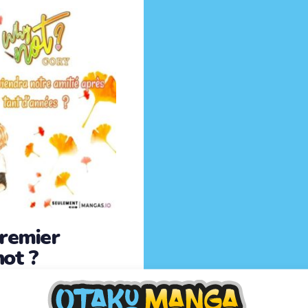
premier
ot ?
a publication en