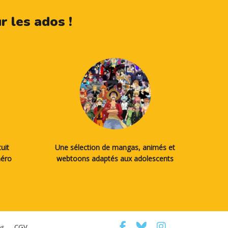
 les ados !
uit
Une sélection de mangas, animés et
méro
webtoons adaptés aux adolescents
es
CGV