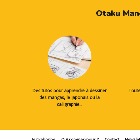
Otaku Mang
Des tutos pour apprendre à dessiner
Toute
des mangas, le japonais ou la
calligraphie...
Je m’abonne
Qui sommes-nous ?
Contact
Newslet