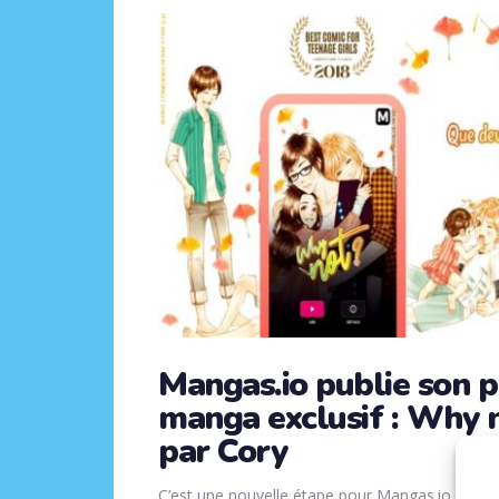
Mangas.io publie son 
manga exclusif : Why n
par Cory
C’est une nouvelle étape pour Mangas.io avec l