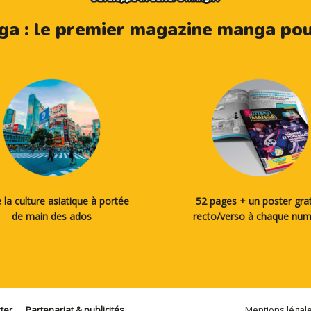
a : le premier magazine manga pour
 la culture asiatique à portée
52 pages + un poster grat
de main des ados
recto/verso à chaque nu
ter
Partenariat & publicités
Mentions légal