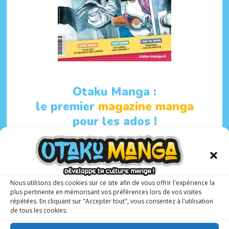
Otaku Manga :
le premier
magazine manga
pour les ados !
6 N° PAR AN
10-17 ANS
Nous utilisons des cookies sur ce site afin de vous offrir l'expérience la
Avec à sa tête un rédacteur en chef spécialisé et
plus pertinente en mémorisant vos préférences lors de vos visites
répétées. En cliquant sur "Accepter tout", vous consentez à l'utilisation
expérimenté,
Matthieu Pinon
, Otaku Manga présente
de tous les cookies.
une sélection de
mangas, animés et webtoons
adaptés
aux adolescents.