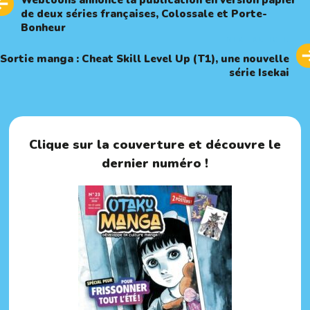
Webtoons annonce la publication en version papier
de deux séries françaises, Colossale et Porte-
Bonheur
Next
NEXT ARTICLE
Article
Sortie manga : Cheat Skill Level Up (T1), une nouvelle
série Isekai
Clique sur la couverture et découvre le
dernier numéro !