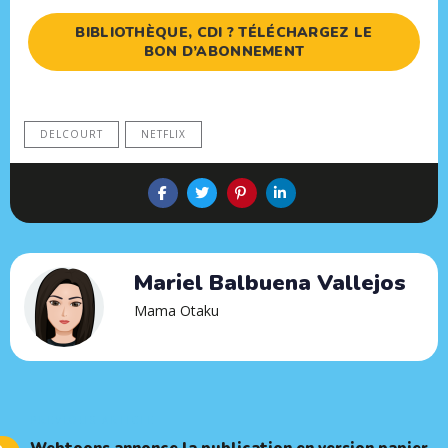
BIBLIOTHÈQUE, CDI ? TÉLÉCHARGEZ LE
BON D’ABONNEMENT
DELCOURT
NETFLIX
Mariel Balbuena Vallejos
Mama Otaku
Previous
PREVIOUS ARTICLE
Article