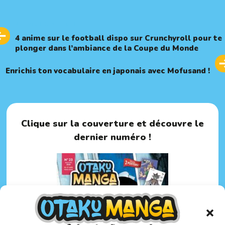
Previous
PREVIOUS ARTICLE
Article
4 anime sur le football dispo sur Crunchyroll pour te
plonger dans l’ambiance de la Coupe du Monde
Next
NEXT ARTICLE
Article
Enrichis ton vocabulaire en japonais avec Mofusand !
Clique sur la couverture et découvre le
dernier numéro !