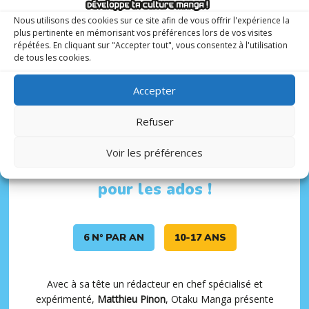
Nous utilisons des cookies sur ce site afin de vous offrir l'expérience la
plus pertinente en mémorisant vos préférences lors de vos visites
répétées. En cliquant sur "Accepter tout", vous consentez à l'utilisation
de tous les cookies.
Accepter
Refuser
Otaku Manga :
Voir les préférences
le premier
magazine manga
pour les ados !
6 N° PAR AN
10-17 ANS
Avec à sa tête un rédacteur en chef spécialisé et
expérimenté,
Matthieu Pinon
, Otaku Manga présente