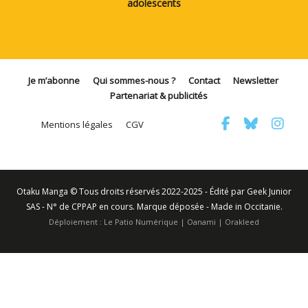
adolescents
Je m’abonne
Qui sommes-nous ?
Contact
Newsletter
Partenariat & publicités
Mentions légales
CGV
Otaku Manga © Tous droits réservés 2022-2025 - Édité par Geek Junior
SAS - N° de CPPAP en cours. Marque déposée - Made in Occitanie.
Déploiement :
Le Patio Numérique
|
Oanami
|
Orakleed