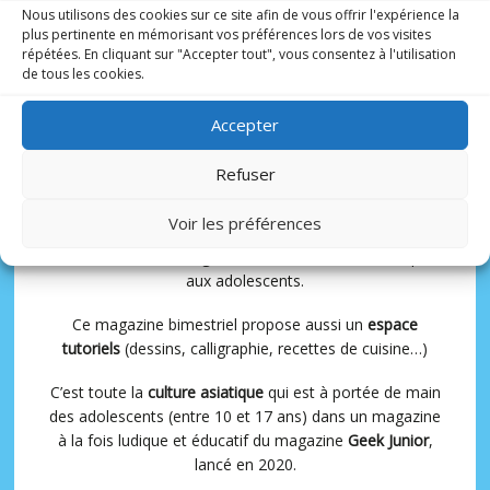
Nous utilisons des cookies sur ce site afin de vous offrir l'expérience la
le premier
magazine manga
plus pertinente en mémorisant vos préférences lors de vos visites
pour les ados !
répétées. En cliquant sur "Accepter tout", vous consentez à l'utilisation
de tous les cookies.
Accepter
6 N° PAR AN
10-17 ANS
Refuser
Avec à sa tête un rédacteur en chef spécialisé et
Voir les préférences
expérimenté,
Matthieu Pinon
, Otaku Manga présente
une sélection de
mangas, animés et webtoons
adaptés
aux adolescents.
Ce magazine bimestriel propose aussi un
espace
tutoriels
(dessins, calligraphie, recettes de cuisine…)
C’est toute la
culture asiatique
qui est à portée de main
des adolescents (entre 10 et 17 ans) dans un magazine
à la fois ludique et éducatif du magazine
Geek Junior
,
lancé en 2020.