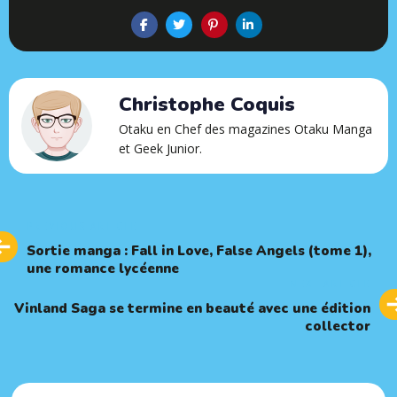
Christophe Coquis
Otaku en Chef des magazines Otaku Manga
et Geek Junior.
Previous
PREVIOUS ARTICLE
Article
Sortie manga : Fall in Love, False Angels (tome 1),
une romance lycéenne
Next
NEXT ARTICLE
Article
Vinland Saga se termine en beauté avec une édition
collector