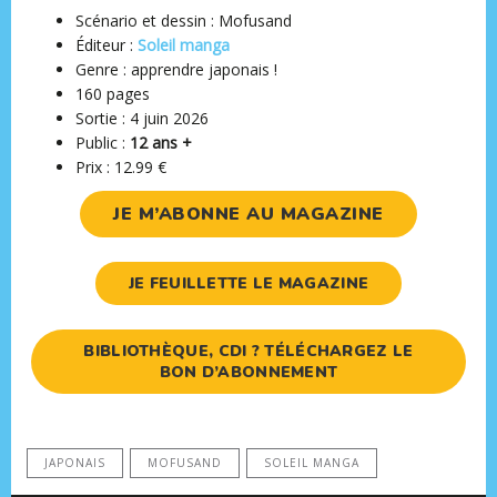
Scénario et dessin : Mofusand
Éditeur ‏:
Soleil manga
Genre : apprendre japonais !
160 pages
Sortie : 4 juin 2026
Public :
12 ans +
Prix : 12.99 €
JE M’ABONNE AU MAGAZINE
JE FEUILLETTE LE MAGAZINE
BIBLIOTHÈQUE, CDI ? TÉLÉCHARGEZ LE
BON D’ABONNEMENT
JAPONAIS
MOFUSAND
SOLEIL MANGA