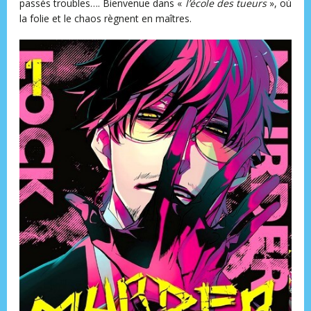
passés troubles…. Bienvenue dans «
l’école des tueurs
», où
la folie et le chaos règnent en maîtres.