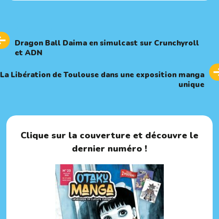
Previous
PREVIOUS ARTICLE
Article
Dragon Ball Daima en simulcast sur Crunchyroll
et ADN
Next
NEXT ARTICLE
Article
La Libération de Toulouse dans une exposition manga
unique
Clique sur la couverture et découvre le
dernier numéro !