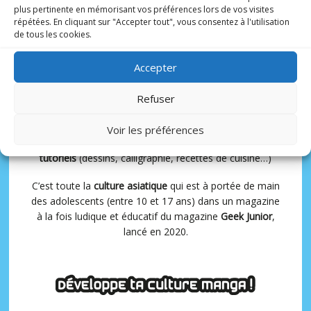
plus pertinente en mémorisant vos préférences lors de vos visites
6 N° PAR AN
10-17 ANS
répétées. En cliquant sur "Accepter tout", vous consentez à l'utilisation
de tous les cookies.
Accepter
Avec à sa tête un rédacteur en chef spécialisé et
expérimenté,
Matthieu Pinon
, Otaku Manga présente
Refuser
une sélection de
mangas, animés et webtoons
adaptés
aux adolescents.
Voir les préférences
Ce magazine bimestriel propose aussi un
espace
tutoriels
(dessins, calligraphie, recettes de cuisine…)
C’est toute la
culture asiatique
qui est à portée de main
des adolescents (entre 10 et 17 ans) dans un magazine
à la fois ludique et éducatif du magazine
Geek Junior
,
lancé en 2020.