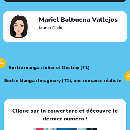
Mariel Balbuena Vallejos
Mama Otaku
Previous
PREVIOUS ARTICLE
Article
Sortie manga : Joker of Destiny (T1)
Next
NEXT ARTICLE
Article
Sortie Manga : Imaginary (T1), une romance réaliste
Clique sur la couverture et découvre le
dernier numéro !