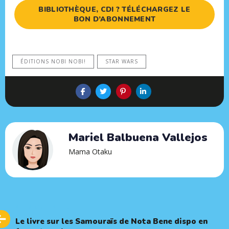
BIBLIOTHÈQUE, CDI ? TÉLÉCHARGEZ LE
BON D’ABONNEMENT
ÉDITIONS NOBI NOBI!
STAR WARS
Mariel Balbuena Vallejos
Mama Otaku
Previous
PREVIOUS ARTICLE
Article
Le livre sur les Samouraïs de Nota Bene dispo en