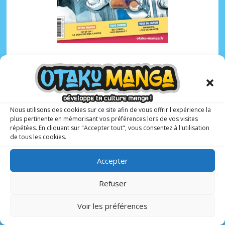
Otaku Manga :
le premier
magazine manga
pour les ados !
Nous utilisons des cookies sur ce site afin de vous offrir l'expérience la
plus pertinente en mémorisant vos préférences lors de vos visites
répétées. En cliquant sur "Accepter tout", vous consentez à l'utilisation
6 N° PAR AN
10-17 ANS
de tous les cookies.
Accepter
Avec à sa tête un rédacteur en chef spécialisé et
expérimenté,
Matthieu Pinon
, Otaku Manga présente
Refuser
une sélection de
mangas, animés et webtoons
adaptés
aux adolescents.
Voir les préférences
Ce magazine bimestriel propose aussi un
espace