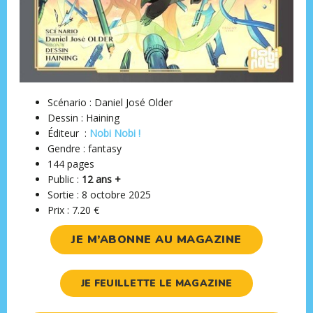
Scénario : Daniel José Older
Dessin : Haining
Éditeur ‏ : ‎
Nobi Nobi !
Gendre : fantasy
144 pages
Public :
12 ans +
Sortie : 8 octobre 2025
Prix : 7.20 €
JE M’ABONNE AU MAGAZINE
JE FEUILLETTE LE MAGAZINE