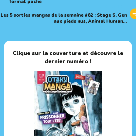
format poche
Next
NEXT ARTICLE
Article
Les 5 sorties mangas de la semaine #82 : Stage S, Gen
aux pieds nus, Animal Human…
Clique sur la couverture et découvre le
dernier numéro !