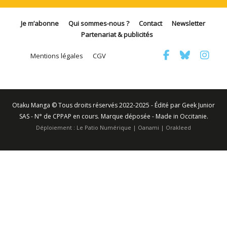
Je m’abonne
Qui sommes-nous ?
Contact
Newsletter
Partenariat & publicités
Mentions légales
CGV
Otaku Manga © Tous droits réservés 2022-2025 - Édité par Geek Junior
SAS - N° de CPPAP en cours. Marque déposée - Made in Occitanie.
Déploiement :
Le Patio Numérique
|
Oanami
|
Orakleed