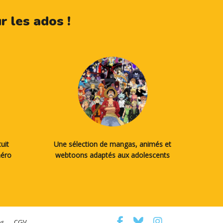
 les ados !
uit
Une sélection de mangas, animés et
méro
webtoons adaptés aux adolescents
es
CGV