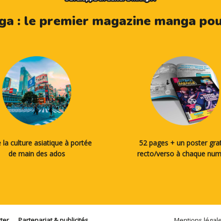
a : le premier magazine manga pour
 la culture asiatique à portée
52 pages + un poster grat
de main des ados
recto/verso à chaque nu
ter
Partenariat & publicités
Mentions légal