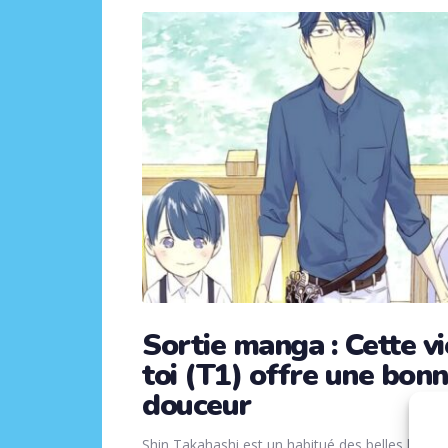
Sortie manga : Cette v
toi (T1) offre une bon
douceur
Shin Takahashi est un habitué des belles histoir