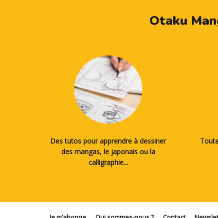
Otaku Mang
Des tutos pour apprendre à dessiner
Toute
des mangas, le japonais ou la
calligraphie...
Je m’abonne
Qui sommes-nous ?
Contact
Newslet