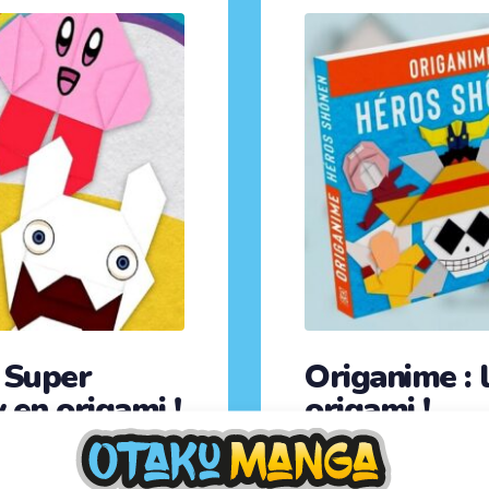
 Super
Origanime : 
 en origami !
origami !
éo ! Les éditions Ynnis te
À toi les petits papiers p
aire la déco de ta
préférés, grâce à l’ouvrag