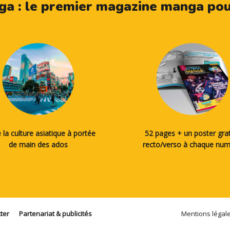
a : le premier magazine manga pour
 la culture asiatique à portée
52 pages + un poster grat
de main des ados
recto/verso à chaque nu
ter
Partenariat & publicités
Mentions légal