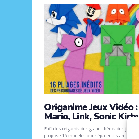
Origanime Jeux Vidéo :
Mario, Link, Sonic Kirby
Enfin les origamis des grands héros des jeux vid
propose 16 modèles pour épater tes amis et ref