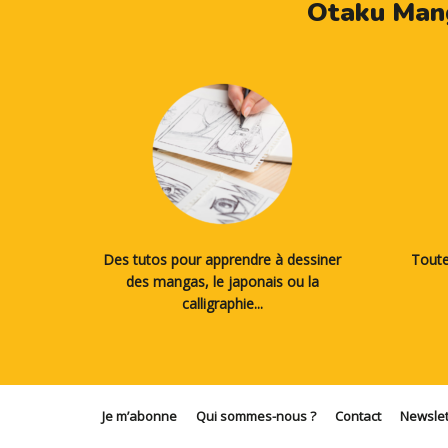
Otaku Mang
Des tutos pour apprendre à dessiner
Toute
des mangas, le japonais ou la
calligraphie...
Je m’abonne
Qui sommes-nous ?
Contact
Newslet