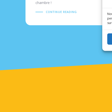
chambre !
CONTINUE READING
Nou
per
sur