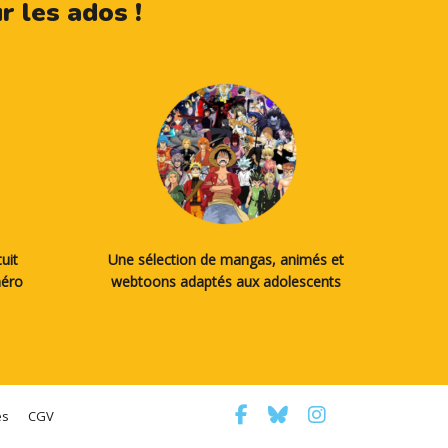
 les ados !
uit
Une sélection de mangas, animés et
méro
webtoons adaptés aux adolescents
es
CGV