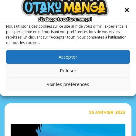
Nous utilisons des cookies sur ce site afin de vous offrir l'expérience la
plus pertinente en mémorisant vos préférences lors de vos visites
répétées. En cliquant sur "Accepter tout", vous consentez à l'utilisation
L’Attaque des Titans, 10 ans déjà avec
de tous les cookies.
une édition anniversaire
Pour fêter les 10 ans de la série L’Attaque des Titans, les
Accepter
éditions Pika mettent en librairie une édition anniversaire
du tome 1 !
Refuser
CONTINUE READING
Voir les préférences
Tags
16 JANVIER 2023