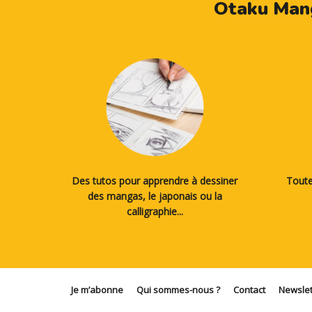
Otaku Mang
Des tutos pour apprendre à dessiner
Toute
des mangas, le japonais ou la
calligraphie...
Je m’abonne
Qui sommes-nous ?
Contact
Newslet