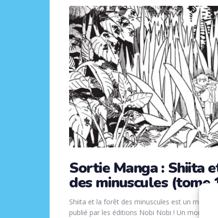
Sortie Manga : Shiita e
des minuscules (tome 
Shiita et la forêt des minuscules est un manga 
publié par les éditions Nobi Nobi ! Un monde f