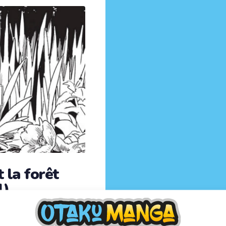
t la forêt
1)
jeunesse tout kawaii
antastique, une quête et