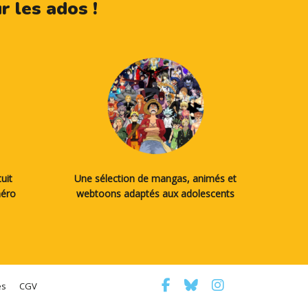
 les ados !
uit
Une sélection de mangas, animés et
méro
webtoons adaptés aux adolescents
es
CGV