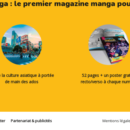
a : le premier magazine manga pour
 la culture asiatique à portée
52 pages + un poster grat
de main des ados
recto/verso à chaque nu
ter
Partenariat & publicités
Mentions légal