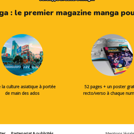
a : le premier magazine manga pour
 la culture asiatique à portée
52 pages + un poster grat
de main des ados
recto/verso à chaque nu
ter
Partenariat & publicités
Mentions légal