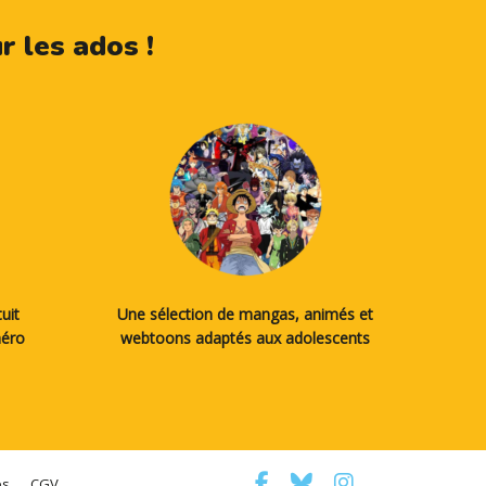
 les ados !
uit
Une sélection de mangas, animés et
méro
webtoons adaptés aux adolescents
es
CGV