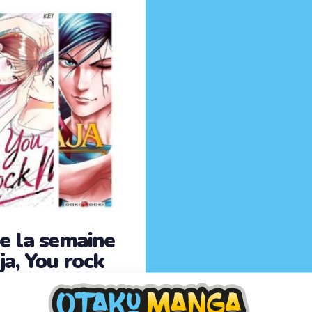
e la semaine
ja, You rock
de nos mains
nga est de retour avec de