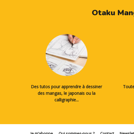
Otaku Mang
Des tutos pour apprendre à dessiner
Toute
des mangas, le japonais ou la
calligraphie...
Je m’abonne
Qui sommes-nous ?
Contact
Newslet