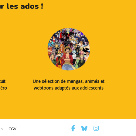
 les ados !
uit
Une sélection de mangas, animés et
méro
webtoons adaptés aux adolescents
es
CGV