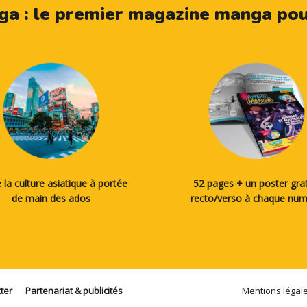
a : le premier magazine manga pour
 la culture asiatique à portée
52 pages + un poster grat
de main des ados
recto/verso à chaque nu
ter
Partenariat & publicités
Mentions légal