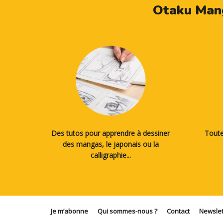
Otaku Mang
Des tutos pour apprendre à dessiner
Toute
des mangas, le japonais ou la
calligraphie...
Je m’abonne
Qui sommes-nous ?
Contact
Newslet