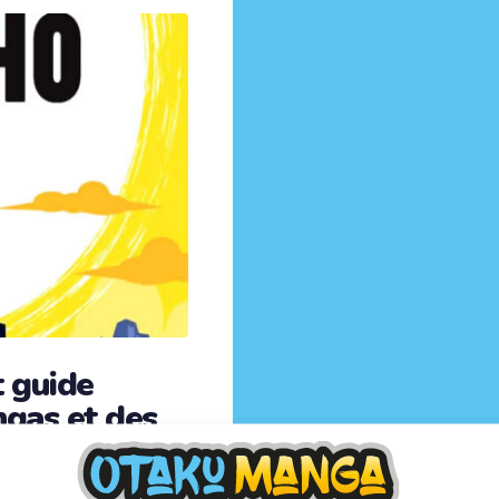
t guide
gas et des
ogie des mangas et