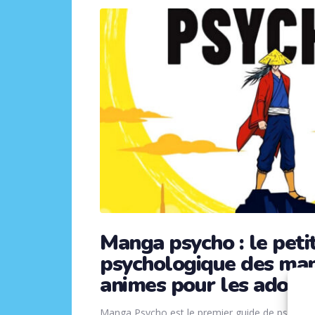
Manga psycho : le peti
psychologique des man
animes pour les ados
Manga Psycho est le premier guide de psychol