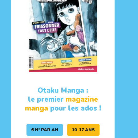
Otaku Manga :
le premier
magazine
manga
pour les ados !
6 N° PAR AN
10-17 ANS