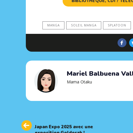
BIBLIOTHÈQUE, CDI ? TÉ
MANGA
SOLEIL MANGA
SPLATOON
Mariel Balbuena Val
Mama Otaku
Previous
PREVIOUS ARTICLE
Article
Japan Expo 2025 avec une
exposition Goldorak !