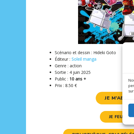
Scénario et dessin : Hideki Goto
Éditeur :
Soleil manga
Genre : action
Sortie : 4 juin 2025
Public :
10 ans +
Nou
Prix : 8.50 €
per
sur
JE M’ABON
JE FEUILL