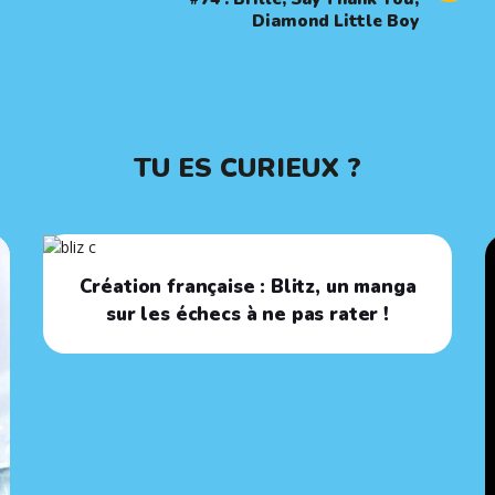
Diamond Little Boy
TU ES CURIEUX ?
Création française : Blitz, un manga
sur les échecs à ne pas rater !