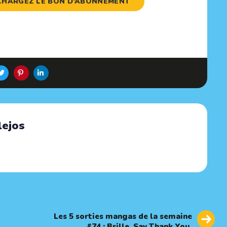
LÉCHARGEZ LE BON D’ABONNEMENT
lejos
Next
NEXT ARTICLE
Article
Les 5 sorties mangas de la semaine
#74 : Brille, Say Thank You,