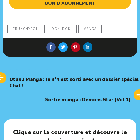
BON D’ABONNEMENT
CRUNCHYROLL
DOKI DOKI
MANGA
Previous
PREVIOUS ARTICLE
Article
Otaku Manga : le n°4 est sorti avec un dossier spécial
Chat !
Next
NEXT ARTICLE
Article
Sortie manga : Demons Star (Vol 1)
Clique sur la couverture et découvre le