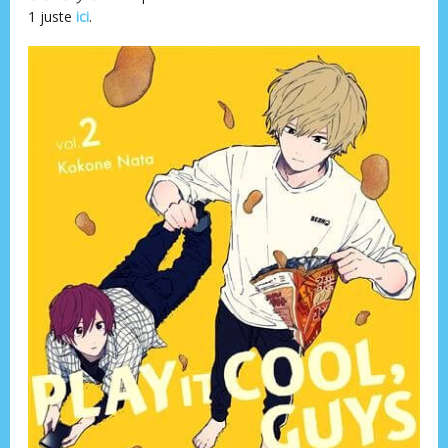
1 juste
ici
.