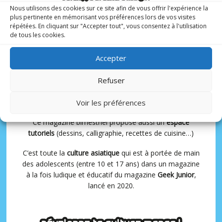
pour les ados !
Nous utilisons des cookies sur ce site afin de vous offrir l'expérience la
plus pertinente en mémorisant vos préférences lors de vos visites
répétées. En cliquant sur "Accepter tout", vous consentez à l'utilisation
de tous les cookies.
6 N° PAR AN
10-17 ANS
Accepter
Avec à sa tête un rédacteur en chef spécialisé et
Refuser
expérimenté,
Matthieu Pinon
, Otaku Manga présente
une sélection de
mangas, animés et webtoons
adaptés
Voir les préférences
aux adolescents.
Ce magazine bimestriel propose aussi un
espace
tutoriels
(dessins, calligraphie, recettes de cuisine…)
C’est toute la
culture asiatique
qui est à portée de main
des adolescents (entre 10 et 17 ans) dans un magazine
à la fois ludique et éducatif du magazine
Geek Junior
,
lancé en 2020.