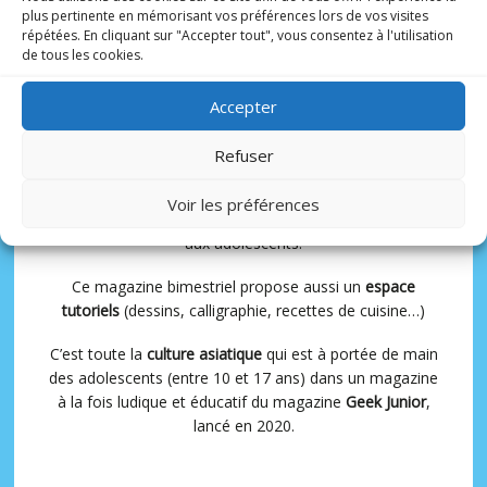
pour les ados !
plus pertinente en mémorisant vos préférences lors de vos visites
répétées. En cliquant sur "Accepter tout", vous consentez à l'utilisation
de tous les cookies.
6 N° PAR AN
10-17 ANS
Accepter
Refuser
Avec à sa tête un rédacteur en chef spécialisé et
expérimenté,
Matthieu Pinon
, Otaku Manga présente
Voir les préférences
une sélection de
mangas, animés et webtoons
adaptés
aux adolescents.
Ce magazine bimestriel propose aussi un
espace
tutoriels
(dessins, calligraphie, recettes de cuisine…)
C’est toute la
culture asiatique
qui est à portée de main
des adolescents (entre 10 et 17 ans) dans un magazine
à la fois ludique et éducatif du magazine
Geek Junior
,
lancé en 2020.