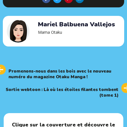
Mariel Balbuena Vallejos
Mama Otaku
Previous
PREVIOUS ARTICLE
Article
Promenons-nous dans les bois avec le nouveau
numéro du magazine Otaku Manga !
Next
NEXT ARTICLE
Article
Sortie webtoon : Là où les étoiles filantes tombent
(tome 1)
Clique sur la couverture et découvre le