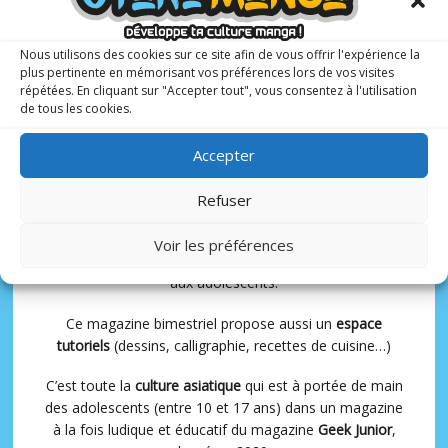
Otaku Manga :
le premier
magazine manga
Nous utilisons des cookies sur ce site afin de vous offrir l'expérience la
plus pertinente en mémorisant vos préférences lors de vos visites
pour les ados !
répétées. En cliquant sur "Accepter tout", vous consentez à l'utilisation
de tous les cookies.
6 N° PAR AN
10-17 ANS
Accepter
Refuser
Avec à sa tête un rédacteur en chef spécialisé et
expérimenté,
Matthieu Pinon
, Otaku Manga présente
Voir les préférences
une sélection de
mangas, animés et webtoons
adaptés
aux adolescents.
Ce magazine bimestriel propose aussi un
espace
tutoriels
(dessins, calligraphie, recettes de cuisine…)
C’est toute la
culture asiatique
qui est à portée de main
des adolescents (entre 10 et 17 ans) dans un magazine
à la fois ludique et éducatif du magazine
Geek Junior
,