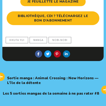
JE FEUILLETTE LE MAGAZINE
BIBLIOTHÈQUE, CDI ? TÉLÉCHARGEZ LE
BON D’ABONNEMENT
KIKUTA YUI
MANGA
NOBI-NOBI
Previous
PREVIOUS ARTICLE
Article
Sortie manga : Animal Crossing : New Horizons —
L’île de la détente
Next
NEXT ARTICLE
Article
Les 5 sorties mangas de la semaine à ne pas rater #8