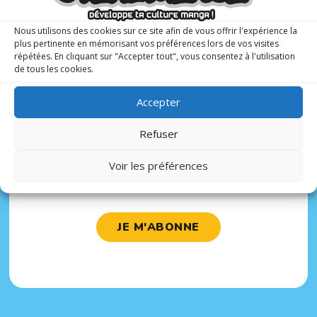
Ce magazine bimestriel propose aussi un
espace
Nous utilisons des cookies sur ce site afin de vous offrir l'expérience la
plus pertinente en mémorisant vos préférences lors de vos visites
tutoriels
(dessins, calligraphie, recettes de cuisine…)
répétées. En cliquant sur "Accepter tout", vous consentez à l'utilisation
de tous les cookies.
C’est toute la
culture asiatique
qui est à portée de main
des adolescents (entre 10 et 17 ans) dans un magazine
Accepter
à la fois ludique et éducatif du magazine
Geek Junior
,
lancé en 2020.
Refuser
Voir les préférences
JE M'ABONNE