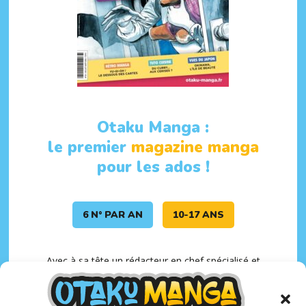
Otaku Manga :
le premier
magazine manga
pour les ados !
6 N° PAR AN
10-17 ANS
Avec à sa tête un rédacteur en chef spécialisé et
expérimenté,
Matthieu Pinon
, Otaku Manga présente
une sélection de
mangas, animés et webtoons
adaptés
aux adolescents.