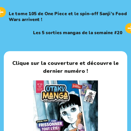
Previous
PREVIOUS ARTICLE
Article
Le tome 105 de One Piece et le spin-off Sanji’s Food
Wars arrivent !
Next
NEXT ARTICLE
Article
Les 5 sorties mangas de la semaine #20
Clique sur la couverture et découvre le
dernier numéro !