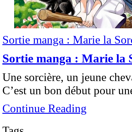
Sortie manga : Marie la Sor
Sortie manga : Marie la 
Une sorcière, un jeune chev
C’est un bon début pour un
Continue Reading
Tags