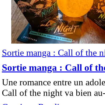
Sortie manga : Call of the 
Sortie manga : Call of t
Une romance entre un adole
Call of the night va bien au