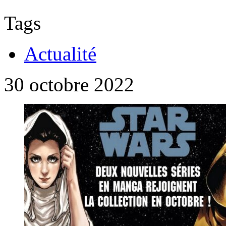
Tags
Actualité
30 octobre 2022