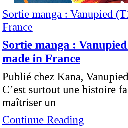
Sortie manga : Vanupied (T1
France
Sortie manga : Vanupied 
made in France
Publié chez Kana, Vanupied 
C’est surtout une histoire f
maîtriser un
Continue Reading