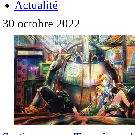
Actualité
30 octobre 2022