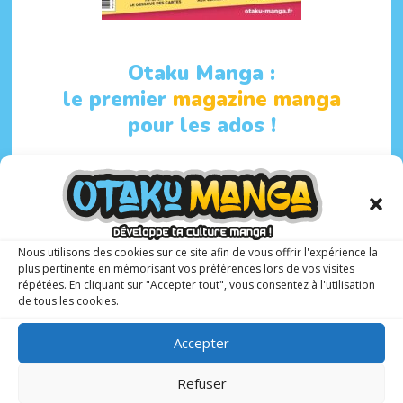
Otaku Manga :
le premier
magazine manga
pour les ados !
6 N° PAR AN
10-17 ANS
Avec à sa tête un rédacteur en chef spécialisé et
Nous utilisons des cookies sur ce site afin de vous offrir l'expérience la
expérimenté,
Matthieu Pinon
, Otaku Manga présente
plus pertinente en mémorisant vos préférences lors de vos visites
répétées. En cliquant sur "Accepter tout", vous consentez à l'utilisation
une sélection de
mangas, animés et webtoons
adaptés
de tous les cookies.
aux adolescents.
Accepter
Ce magazine bimestriel propose aussi un
espace
tutoriels
(dessins, calligraphie, recettes de cuisine…)
Refuser
C’est toute la
culture asiatique
qui est à portée de main