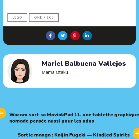
LEGO
ONE PIECE
Mariel Balbuena Vallejos
Mama Otaku
Previous
PREVIOUS ARTICLE
Article
Wacom sort sa MovinkPad 11, une tablette graphique
nomade pensée aussi pour les ados
Next
NEXT ARTICLE
Article
Sortie manga : Kaijin Fugeki — Kindled Spirits