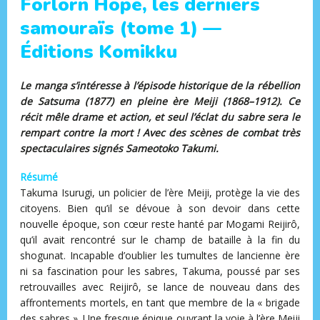
Forlorn Hope, les derniers
samouraïs (tome 1) —
Éditions Komikku
Le manga s’intéresse à l’épisode historique de la rébellion
de Satsuma (1877) en pleine ère Meiji (1868–1912). Ce
récit mêle drame et action, et seul l’éclat du sabre sera le
rempart contre la mort ! Avec des scènes de combat très
spectaculaires signés Sameotoko Takumi.
Résumé
Takuma Isurugi, un policier de l’ère Meiji, protège la vie des
citoyens. Bien qu’il se dévoue à son devoir dans cette
nouvelle époque, son cœur reste hanté par Mogami Reijirô,
qu’il avait rencontré sur le champ de bataille à la fin du
shogunat. Incapable d’oublier les tumultes de lancienne ère
ni sa fascination pour les sabres, Takuma, poussé par ses
retrouvailles avec Reijirô, se lance de nouveau dans des
affrontements mortels, en tant que membre de la « brigade
des sabres ». Une fresque épique ouvrant la voie à l’ère Meiji