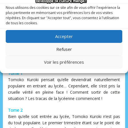
Cette série, dont les deux premiers tomes sont
disponibles, fait partie des multiples parutions qui
Nous utilisons des cookies sur ce site afin de vous offrir l'expérience la
célèbrent le retour de la maison d’édition Noeve. Prêts
plus pertinente en mémorisant vos préférences lors de vos visites
répétées. En cliquant sur "Accepter tout", vous consentez à l'utilisation
à rencontrer la lycéenne la plus impopulaire du bahut
de tous les cookies.
dans cette histoire pleine d’humour grinçant ?
Accepter
Résumé
Un school life pas comme les autres, porté par une héroïne
Refuser
à contre-courant : maladroite, anti-héroïne assumée, mais
terriblement juste dans la façon dont elle incarne le malaise
Voir les préférences
adolescent.
Tome 1
Tomoko Kuroki pensait qu’elle deviendrait naturellement
populaire en entrant au lycée… Cependant, elle s’est pris la
cruelle vérité en pleine face ! Comment sortir de cette
situation ? Les tracas de la lycéenne commencent !
Tome 2
Bien qu’elle soit entrée au lycée, Tomoko Kuroki n’est pas
du tout populaire. Le premier trimestre étant sur le point de