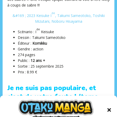
à coups de sabre !!!
de
&#169 ; 2023 Keisuke I
, Takumi Sameotoko, Toshiki
Mizutani, Noboru Hisayama
de
Scénario : I
Keisuke
Dessin : Takumi Sameotoko
Éditeur ‏:
Komikku
Gendre : action
274 pages
Public :
12 ans +
Sortie : 25 septembre 2025
Prix : 8.99 €
Je ne suis pas populaire, et
c’est de votre faute ! (tome
1 et 2) — Éditions Noeve