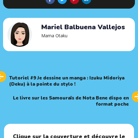
Mariel Balbuena Vallejos
Mama Otaku
Previous
PREVIOUS ARTICLE
Article
Tutoriel #9 Je dessine un manga : Izuku Midoriya
(Deku) à la pointe du stylo !
Next
NEXT ARTICLE
Article
Le livre sur les Samouraïs de Nota Bene dispo en
format poche
Clique sur la couverture et découvre le