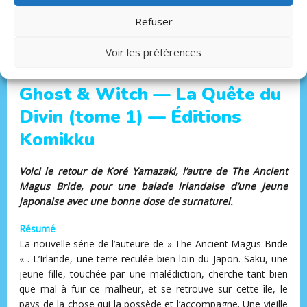
Genre : comédie, romance
Refuser
Sortie : 5 mars 2025
Public :
14 ans +
Voir les préférences
Prix : 7.95 €
Ghost & Witch — La Quête du
Divin (tome 1) — Éditions
Komikku
Voici le retour de Koré Yamazaki, l’autre de The Ancient
Magus Bride, pour une balade irlandaise d’une jeune
japonaise avec une bonne dose de surnaturel.
Résumé
La nouvelle série de l’auteure de » The Ancient Magus Bride
« . L’Irlande, une terre reculée bien loin du Japon. Saku, une
jeune fille, touchée par une malédiction, cherche tant bien
que mal à fuir ce malheur, et se retrouve sur cette île, le
pays de la chose qui la possède et l’accompagne. Une vieille