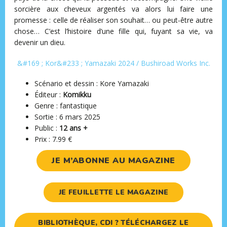
sorcière aux cheveux argentés va alors lui faire une
promesse : celle de réaliser son souhait… ou peut-être autre
chose… C’est l’histoire d’une fille qui, fuyant sa vie, va
devenir un dieu.
&#169 ; Kor&#233 ; Yamazaki 2024 / Bushiroad Works Inc.
Scénario et dessin : Kore Yamazaki
Éditeur :
Komikku
Genre : fantastique
Sortie : 6 mars 2025
Public :
12 ans +
Prix : 7.99 €
JE M’ABONNE AU MAGAZINE
JE FEUILLETTE LE MAGAZINE
BIBLIOTHÈQUE, CDI ? TÉLÉCHARGEZ LE