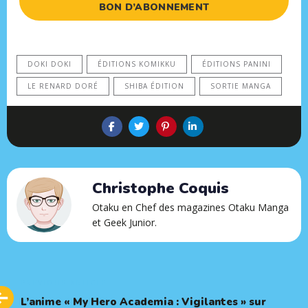
BON D’ABONNEMENT
DOKI DOKI
ÉDITIONS KOMIKKU
ÉDITIONS PANINI
LE RENARD DORÉ
SHIBA ÉDITION
SORTIE MANGA
Christophe Coquis
Otaku en Chef des magazines Otaku Manga
et Geek Junior.
Previous
PREVIOUS ARTICLE
Article
L’anime « My Hero Academia : Vigilantes » sur