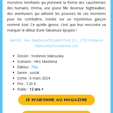
monstres terrifiants qui prennent la forme des cauchemars
des humains. Emma, une jeune fille devenue Nightwalker,
des aventuriers qui utilisent les pouvoirs de ces monstres
pour les combattre, tombe sur un mystérieux garçon
nommé Azel. Ce qu’elle ignore, c’est que leur rencontre va
marquer le début d’une fabuleuse épopée !
&#169 ; Hiro Mashima/SQUARE ENIX CO., LTD/Yoshinori
Matsuoka/Kondansha Ltd.
Dessin : Yoshinori Matsuoka
Scénario : Hiro Mashima
Éditeur ‏:
Pika
Genre : social
Sortie : 6 mars 2024
Prix : 7.20 €
Public :
12 ans +
JE M’ABONNE AU MAGAZINE