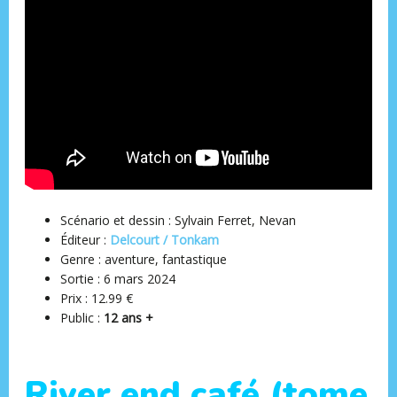
Scénario et dessin : Sylvain Ferret, Nevan
Éditeur ‏:
Delcourt / Tonkam
Genre : aventure, fantastique
Sortie : 6 mars 2024
Prix : 12.99 €
Public :
12 ans +
River end café (tome