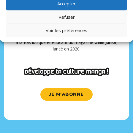
Accepter
Ce magazine bimestriel propose aussi un
espace
Refuser
tutoriels
(dessins, calligraphie, recettes de cuisine…)
C’est toute la
culture asiatique
qui est à portée de main
Voir les préférences
des adolescents (entre 10 et 17 ans) dans un magazine
à la fois ludique et éducatif du magazine
Geek Junior
,
lancé en 2020.
JE M'ABONNE