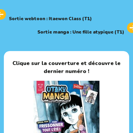
Previous
PREVIOUS ARTICLE
Article
Sortie webtoon : Itaewon Class (T1)
Next
NEXT ARTICLE
Article
Sortie manga : Une fille atypique (T1)
Clique sur la couverture et découvre le
dernier numéro !