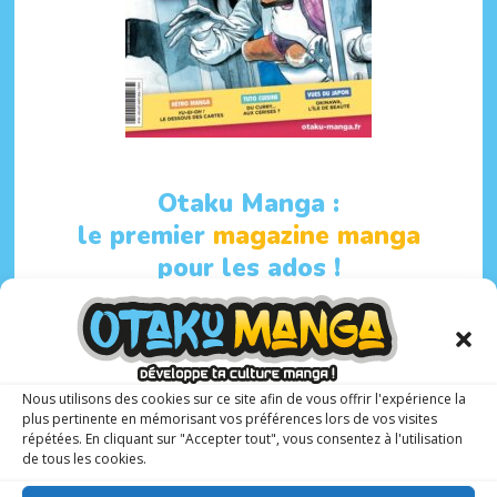
Otaku Manga :
le premier
magazine manga
pour les ados !
6 N° PAR AN
10-17 ANS
Nous utilisons des cookies sur ce site afin de vous offrir l'expérience la
plus pertinente en mémorisant vos préférences lors de vos visites
Avec à sa tête un rédacteur en chef spécialisé et
répétées. En cliquant sur "Accepter tout", vous consentez à l'utilisation
expérimenté,
Matthieu Pinon
, Otaku Manga présente
de tous les cookies.
une sélection de
mangas, animés et webtoons
adaptés
aux adolescents.