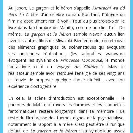
Au Japon, Le garçon et le héron s’appelle
Kimitachi wa dô
ikiru ka
?, titre d’un célèbre roman. Pourtant, l’intrigue du
film n’a absolument rien à voir ! Tout au plus croise-t-on le
livre dans la chambre de Mahito, comme un clin d’œil. De
même,
Le garçon et le héron
semble n’avoir aucun lien
avec les autres films de Miyazaki. Bien entendu, on retrouve
des éléments graphiques ou scénaristiques qui évoquent
ses anciennes réalisations (les adorables warawara
évoquent les sylvains de
Princesse Mononoké
, le monde
fantastique celui du
Voyage de Chihiro
…). Mais le
réalisateur semble avoir retrouvé l’énergie de ses vingt ans
et l’envie de proposer quelque chose d’inédit… avec son
expérience d’octogénaire.
En cela, la scène d’introduction est exceptionnelle : le
parcours de Mahito à travers les flammes et les silhouettes
fantomatiques restera longtemps dans ta mémoire ! Le
reste du film brasse des thèmes dignes de la psychanalyse,
notamment le rapport à la mère. C’est peut-être là l’unique
défaut de
Le garçon et le héron
: sa symbolique assez