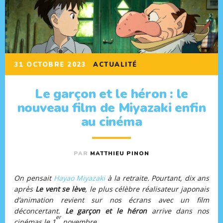
31 OCTOBRE 2023
ACTUALITÉ
Le garçon et le héron : le
nouveau film de Miyazaki enfin
au cinéma
PAR
MATTHIEU PINON
On pensait
Hayao Miyazaki
à la retraite. Pourtant, dix ans
après
Le vent se lève
, le plus célèbre réalisateur japonais
d’animation revient sur nos écrans avec un film
déconcertant.
Le garçon et le héron
arrive dans nos
er
cinémas le 1
novembre.