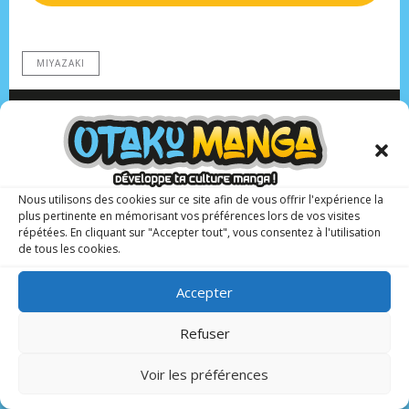
MIYAZAKI
Previous
PREVIOUS ARTICLE
Nous utilisons des cookies sur ce site afin de vous offrir l'expérience la
Article
Les 5 sorties mangas de la semaine #24
plus pertinente en mémorisant vos préférences lors de vos visites
Next
NEXT ARTICLE
répétées. En cliquant sur "Accepter tout", vous consentez à l'utilisation
Article
de tous les cookies.
Mangas.io disponible sur le portail TGV INOUI
Accepter
Refuser
Clique sur la couverture et découvre le
dernier numéro !
Voir les préférences