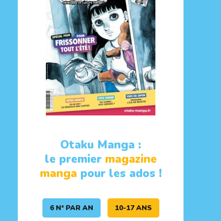
Otaku Manga :
le premier
magazine
manga
pour les ados !
6 N° PAR AN
10-17 ANS