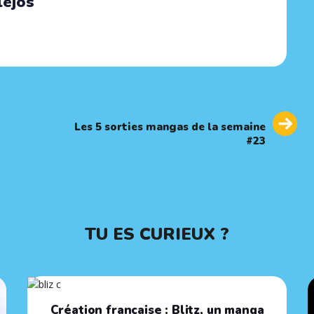
lejos
Next
NEXT ARTICLE
Article
Les 5 sorties mangas de la semaine
#23
TU ES CURIEUX ?
Création française : Blitz, un manga