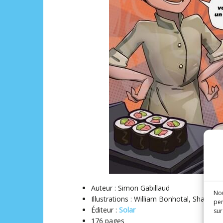
Auteur : Simon Gabillaud
Nou
Illustrations : William Bonhotal, Shansha
per
Éditeur :
Solar
sur
176 pages