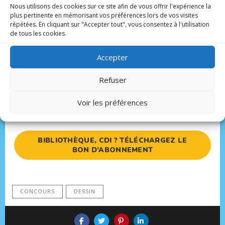
Nous utilisons des cookies sur ce site afin de vous offrir l'expérience la
plus pertinente en mémorisant vos préférences lors de vos visites
Lino (et son gentil mot d’accompagnement), Timéo,
répétées. En cliquant sur "Accepter tout", vous consentez à l'utilisation
Quentin, Manon, Sophie, Lucas, Eryne, Abigaël, Yanis, Lyse,
de tous les cookies.
Alice, Rozalie, Loïc, Nawelle, Hiba, Maria, Nicolas, Martha,
Enoah, Méloë.
Accepter
JE M’ABONNE AU MAGAZINE
Refuser
Voir les préférences
JE FEUILLETTE LE MAGAZINE
BIBLIOTHÈQUE, CDI ? TÉLÉCHARGEZ LE
BON D’ABONNEMENT
CONCOURS
DESSIN