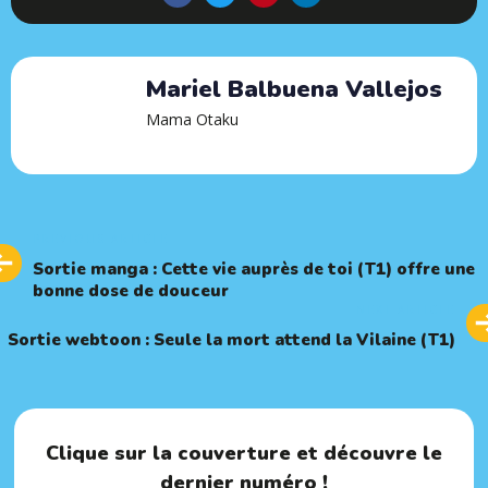
Mariel Balbuena Vallejos
Mama Otaku
Previous
PREVIOUS ARTICLE
Article
Sortie manga : Cette vie auprès de toi (T1) offre une
bonne dose de douceur
Next
NEXT ARTICLE
Article
Sortie webtoon : Seule la mort attend la Vilaine (T1)
Clique sur la couverture et découvre le
dernier numéro !