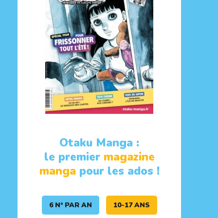
Otaku Manga :
le premier
magazine
manga
pour les ados !
6 N° PAR AN
10-17 ANS