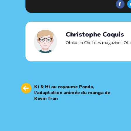
Christophe Coquis
Otaku en Chef des magazines Ota
Previous
PREVIOUS ARTICLE
Article
Ki & Hi au royaume Panda,
l’adaptation animée du manga de
Kevin Tran