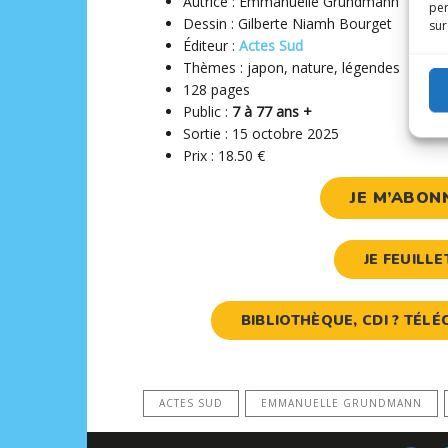
Autrice : Emmanuelle Grundmann
per
Dessin : Gilberte Niamh Bourget
sur
Éditeur ‏:
Actes Sud
Thèmes : japon, nature, légendes
128 pages
Public :
7 à 77 ans +
Sortie : 15 octobre 2025
Prix : 18.50 €
JE M’ABON
JE FEUILL
BIBLIOTHÈQUE, CDI ? TÉ
ACTES SUD
EMMANUELLE GRUNDMANN