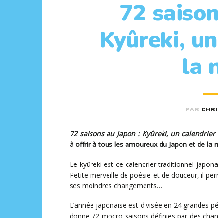
72 saison
Kyûreki, un
la 
PAR
CHR
72 saisons au Japon : Kyûreki, un calendrier
à offrir à tous les amoureux du Japon et de la na
Le kyûreki est ce calendrier traditionnel japona
Petite merveille de poésie et de douceur, il pe
ses moindres changements…
L’année japonaise est divisée en 24 grandes pé
donne 72 mocro-saisons définies par des chang