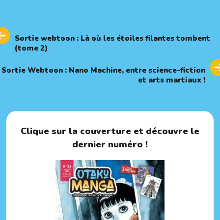
Previous
PREVIOUS ARTICLE
Article
Sortie webtoon : Là où les étoiles filantes tombent
(tome 2)
Next
NEXT ARTICLE
Article
Sortie Webtoon : Nano Machine, entre science-fiction
et arts martiaux !
Clique sur la couverture et découvre le
dernier numéro !