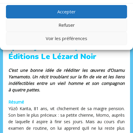
Genre :
aventure
200 pages
Accepter
Sortie : 29 août 2025
Public :
14 ans +
Refuser
Prix : 12.50 €
Voir les préférences
Quand je ne serai plus là —
Éditions Le Lézard Noir
C’est une bonne idée de rééditer les œuvres d’Osamu
Yamamoto. Un récit troublant sur la fin de vie et les liens
indéfectibles entre un vieil homme et son compagnon
à quatre pattes.
Résumé
Yûzô Karita, 81 ans, vit chichement de sa maigre pension.
Son bien le plus précieux : sa petite chienne, Momo, auprès
de laquelle il aspire à finir ses jours. Mais au cours d’un
examen de routine, on lui apprend qu’il ne lui reste plus