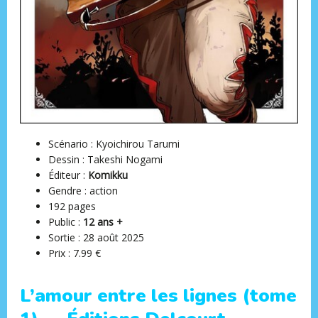
Scénario : Kyoichirou Tarumi
Dessin : Takeshi Nogami
Éditeur ‏:
Komikku
Gendre : action
192 pages
Public :
12 ans +
Sortie : ‎28 août 2025
Prix : 7.99 €
L’amour entre les lignes (tome