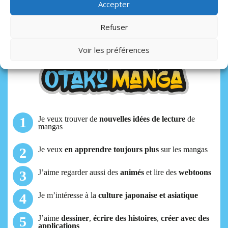
Accepter
JE DÉCOUVRE LE MAGAZINE
Refuser
5 raisons pour s’abonner à
Voir les préférences
Je veux trouver de
nouvelles idées de lecture
de
mangas
Je veux
en apprendre toujours plus
sur les mangas
J’aime regarder aussi des
animés
et lire des
webtoons
Je m’intéresse à la
culture japonaise et asiatique
J’aime
dessiner
,
écrire des histoires
,
créer avec des
applications