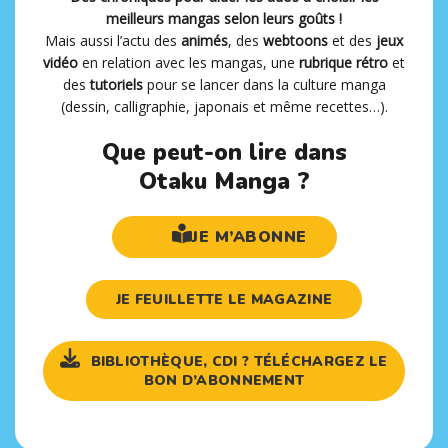
meilleurs mangas selon leurs goûts !
Mais aussi l’actu des
animés
, des
webtoons
et des
jeux
vidéo
en relation avec les mangas, une
rubrique rétro
et
des
tutoriels
pour se lancer dans la culture manga
(dessin, calligraphie, japonais et même recettes…).
Que peut-on lire dans
Otaku Manga ?
JE M’ABONNE
JE FEUILLETTE LE MAGAZINE
BIBLIOTHÈQUE, CDI ? TÉLÉCHARGEZ LE
BON D’ABONNEMENT