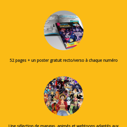
52 pages + un poster gratuit recto/verso à chaque numéro
Une sélection de mangas, animés et webtoons adaptés aux