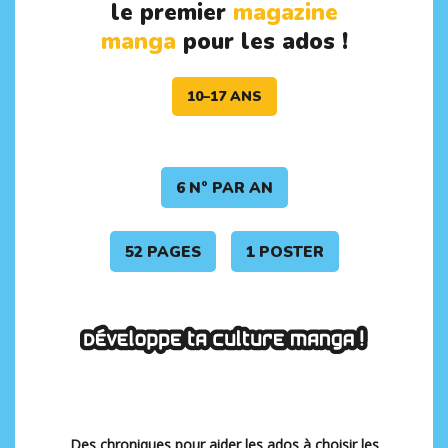
le premier
magazine
manga
pour les ados !
10–17 ANS
6 N° PAR AN
52 PAGES
1 POSTER
Des chroniques pour aider les ados à choisir les